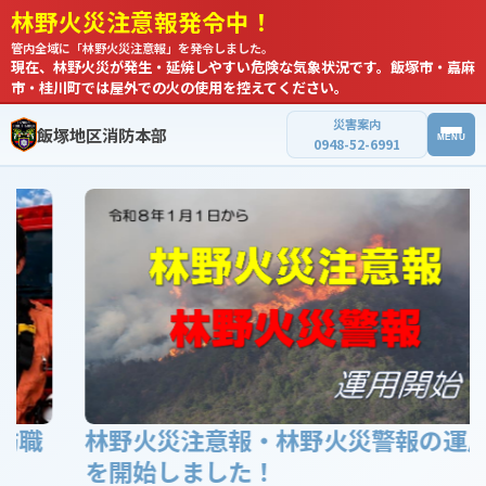
林野火災注意報発令中！
管内全域に「林野火災注意報」を発令しました。
現在、林野火災が発生・延焼しやすい危険な気象状況です。飯塚市・嘉麻
市・桂川町では屋外での火の使用を控えてください。
災害案内
飯塚地区消防本部
MENU
0948-52-6991
ホーム
新着情報
よくある質問
試験・講習
様式ダウンロード
消防本部について
林野火災注意報・林野火災警報の運用
を開始しました！
統計資料