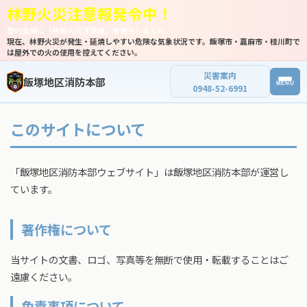
林野火災注意報発令中！
管内全域に「林野火災注意報」を発令しました。
現在、林野火災が発生・延焼しやすい危険な気象状況です。飯塚市・嘉麻市・桂川町で
は屋外での火の使用を控えてください。
災害案内
飯塚地区消防本部
MENU
0948-52-6991
ホーム
このサイトについて
新着情報
「飯塚地区消防本部ウェブサイト」は飯塚地区消防本部が運営し
よくある質問
ています。
試験・講習
著作権について
様式ダウンロード
当サイトの文書、ロゴ、写真等を無断で使用・転載することはご
消防本部について
遠慮ください。
統計資料
免責事項について